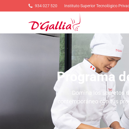
934 027 520
Instituto Superior Tecnológico Priv
Programa de
Domina los secretos de 
contemporáneo con tus prop