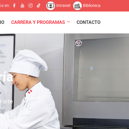
Intranet
Biblioteca
os en:
IO
CARRERA Y PROGRAMAS
CONTACTO
ría
 arte