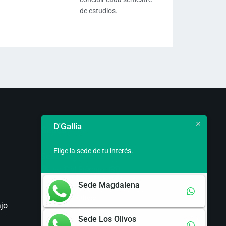
de estudios.
D'Gallia
Sedes
Elige la sede de tu interés.
Sede Magdalena
Av. Del Ejército 430
Sede Magdalena
a
Sede Los Olivos
ajo
Av. Central 333
Sede Los Olivos