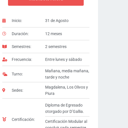
Inicio:
31 de Agosto
Duración:
12 meses
Semestres:
2 semestres
Frecuencia:
Entre lunes y sábado
Mañana, media mañana,
Turno:
tarde y noche
Magdalena, Los Olivos y
Sedes:
Piura
Diploma de Egresado
otorgado por D’Gallia.
Certificación:
Certificación Modular al
concluir cada semestre