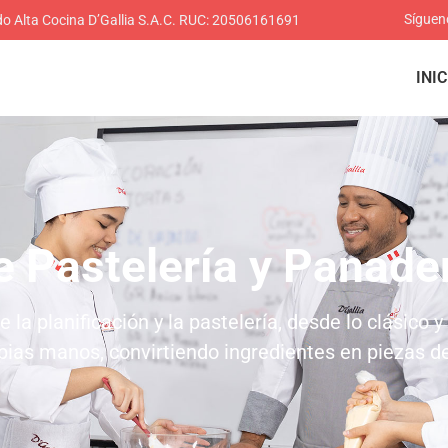
Síguen
ado Alta Cocina D’Gallia S.A.C. RUC: 20506161691
INIC
 Pastelería y Panade
la planificación y la pastelería, desde lo clásico y
ias manos, convirtiendo ingredientes en piezas de